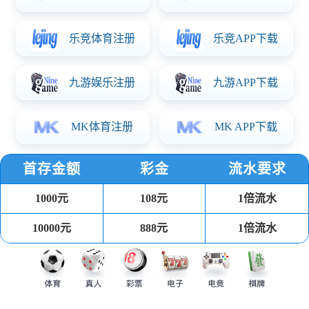
从事未经授权的宣传、引流或推广行为
五、知识产权声明
星空体育平台的所有内容（含图像、数据、结构设计、源代码等）均
为平台或其授权方合法所有。用户不得擅自使用、传播或改编平台资
料。
六、免责声明
本平台所提供的数据和信息均为参考用途，不对用户因依赖该等信息
所产生的后果承担法律责任。
七、协议修改
平台有权在无需通知用户的情况下更新协议条款，修订内容一经发布