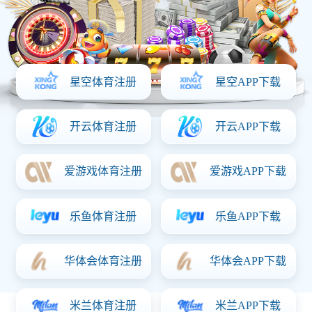
注册时请提供真实、完整且最新的个人信息。
用户有责任保护好自己的账户信息，若因自身原因造成账户被盗
用，本平台不承担责任。
账户专属注册者本人使用，严禁出借、转让或共享。
三、服务内容
平台主要提供赛事追踪、比分直播、热门资讯、用户讨论等功能，相
关服务会根据星空体育平台策略动态调整。
四、用户行为规范
为维护平台秩序，用户不得从事以下行为：
发布违法、暴力、歧视或具有误导性的内容
侵犯他人合法权益（包括知识产权和隐私）
利用系统漏洞干扰平台正常运行