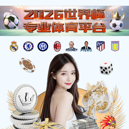
注册入口
用户使用协议
版本号：v1.0 ｜ 最近更新：2025年7月
一、协议的接受
在您开始使用星空体育平台提供的任何服务之前，请务必阅读并理解
本协议内容。访问、注册、浏览或使用即代表您接受所有条款。
二、账户注册与使用