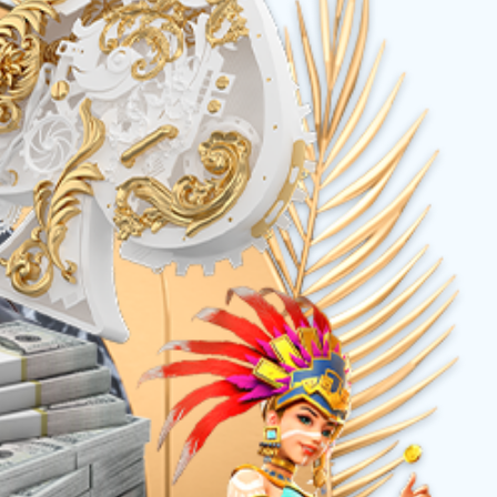
驱动
断迭代功能细节与视觉交互体验，结合 AI 智
户提供精准内容分发与个性化推荐，增强整体
？
制建设，再到用户服务体系，星空体育始