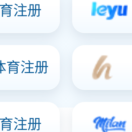
赛事专题
整合重要赛事专题页、球队档案与图文集锦，适
合深入了解比赛背景与阵容走势。