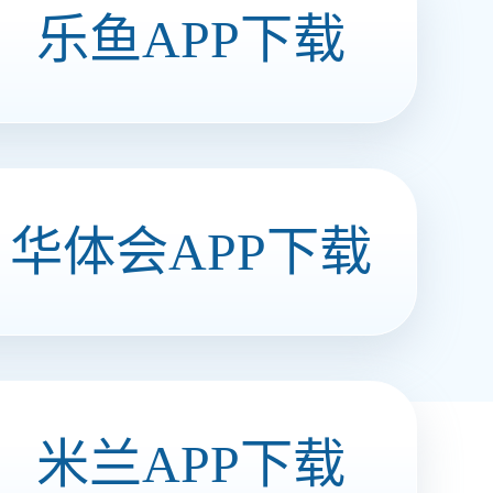
互动内容
提供多种媒体形式如图文、短视频、集锦回顾，
提升星空体育 的平台使用粘性与用户参与感。