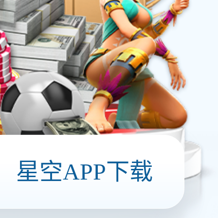
验。
极速系统处理能力
百万级用户口碑推荐
搭载自研技术架构，支持海量
逾百万用户真实体验与推荐反馈，
秒级传输和事件推送，页面响
印证了星空体育在数据精准度、服
速，确保用户在高峰时段也能
务响应速度与平台稳定性上的长期
畅使用，无卡顿无中断。
优势与专业实力。