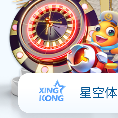
终
7x24 小时客服支持
数据隐私
无论是深夜浏览还是假期咨询，我
全站采用银行级 S
们的专业客服团队全年在线，提供
动态防护系统，
多语种支持，第一时间响应各类技
行为进行多重加
术及账户问题，保障服务不间断。
安全、可靠、透
台