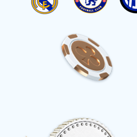
星
星空体育 专注于构建
息与多终端互动
技术驱动，性能优先
平台采用自研系统架构，持续优化加载速度与
全球 CDN 加速节点，实现不同地区高速访
面提升用户操作流畅度。