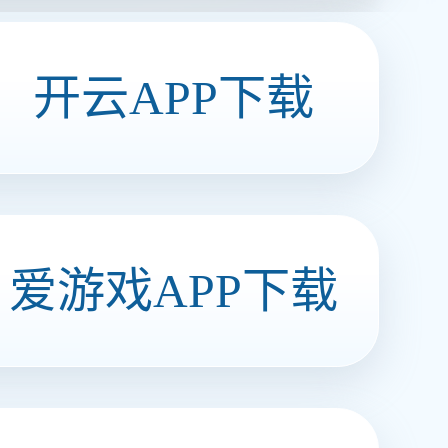
态
数据中心
整合历史战绩、球员状态与赛事趋势，星空体育
为专业用户提供多维度分析支持。