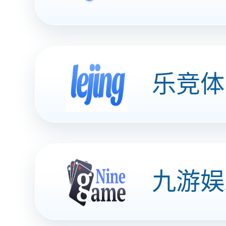
星空体育从多个
身份认证层
双因子验证
行为识别
通过设备指纹识别、人机验证等方式，全面阻挡
非法访问尝试。