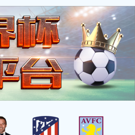
App
公司
体育
注册入口
简介
动态
空体育
赛事实时同步
PP
为您带来高速、高清、稳定的观赛
端访问